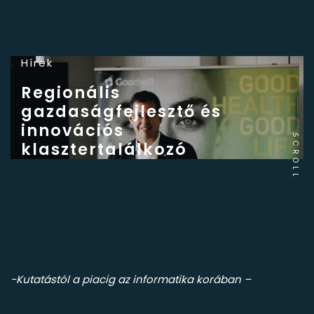
Hírek
Regionális
gazdaságfejlesztő és
innovációs
SCROLL
klasztertalálkozó
-Kutatástól a piacig az informatika korában –