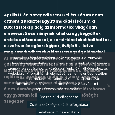
Április 11-én a szegedi Szent Gellért Fórum adott
otthont a Klaszter Együttműködési Fórum, a
kutatástól a piacig az informatika világában
elnevezésű eseménynek, ahol az egybegyűltek
érdekes előadásokat, sikertörténeteket hallhattak,
a szoftver és egészségipar jövőjéről, illetve
megismerkedhettek a klasztertagság előnyeivel.
Az esemény fő témaköre volt, hogy a
Kedves Látogató! Weboldalunkon a megfelelő működés
érdekében elengedhetetlen sütiket alkalmazunk. A hirdetések
gazdaságfejlesztésnek fontos pillérjévé váljanak a
személyre szabásához, a közösségi funkciók működéséhez és
klaszteralapú együttműködések és a régióban
weboldalunk forgalmának elemzéséhez nem elengedhetetlen
rejlő nagy gazdasági potenciál kiaknázására
sütiket használunk, melyeket az Ön hozzájárulásával
vonatkozó irány, miszerint ötvözzék az
alkalmazunk. Bővebb információról az Adatvédelmi
élettudományokat és az informatikát létrehozva
tájékoztatónkban olvashat.
egy gyorsan fejlődő kitörési pont lehetőségét
Összes süti elfogadása
Szegeden.
Csak a szükséges sütik elfogadása
Adatvédelmi tájékoztató