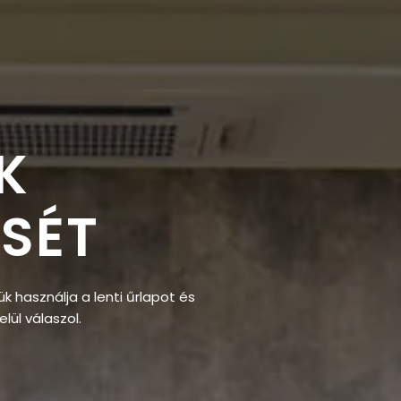
K
SÉT
ük használja a lenti űrlapot és
lül válaszol.