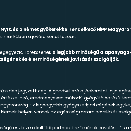
 Nyrt. és a német gyökerekkel rendelkező HiPP Magyar
res munkában a jövőre vonatkozóan.
megegyezik. Törekszenek
a legjobb minőségű alapanyagok 
ségének és életminőségének javítását szolgálják.
tőzsdén jegyzett cég. A goodwill szó a jóakaratot, a jó egész
ott értékkel bíró, eredményesen működő gyógyító hatású ter
 Magyarország tíz legnagyobb gyógyszeripari cégének egyike
tt kiemelt helyen vannak az egészségtartam növelését szolg
őségű eszköze a külföldi partnerek számának növelése és a 