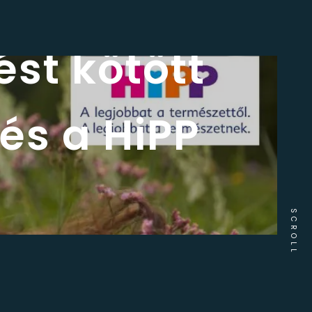
st kötött
és a HiPP
SCROLL