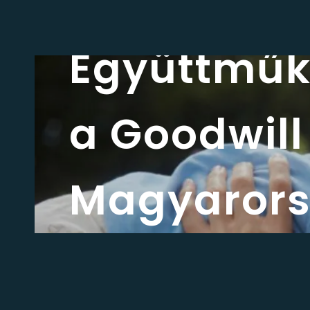
Hírek
Együttműkö
a Goodwill
Magyarorsz