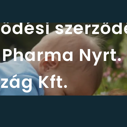
dési szerződé
 Pharma Nyrt. 
ág Kft.