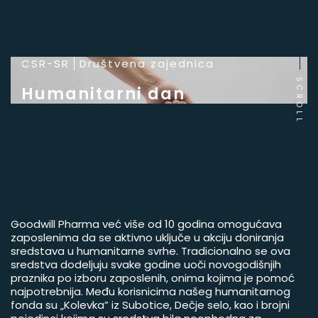
CSR-SR
Društvena zajednica
SCROLL
Humanitarni dan
Goodwill Pharma već više od 10 godina omogućava
zaposlenima da se aktivno uključe u akciju doniranja
sredstava u humanitarne svrhe. Tradicionalno se ova
sredstva dodeljuju svake godine uoči novogodišnjih
praznika po izboru zaposlenih, onima kojima je pomoć
najpotrebnija. Među korisnicima našeg humanitarnog
fonda su „Kolevka” iz Subotice, Dečje selo, kao i brojni