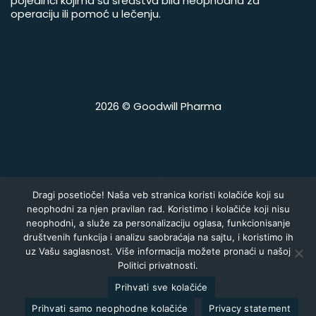
pojedinci kojima su sredstva bila neophodna za
operaciju ili pomoć u lečenju.
2026 © Goodwill Pharma
Dragi posetioče! Naša veb stranica koristi kolačiće koji su
neophodni za njen pravilan rad. Koristimo i kolačiće koji nisu
neophodni, a služe za personalizaciju oglasa, funkcionisanje
društvenih funkcija i analizu saobraćaja na sajtu, i koristimo ih
uz Vašu saglasnost. Više informacija možete pronaći u našoj
Politici privatnosti.
Prihvati sve kolačiće
Prihvati samo neophodne kolačiće
Privacy statement