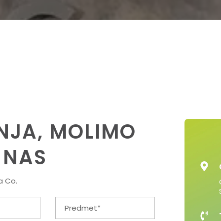
ANJA, MOLIMO
 NAS
a Co.