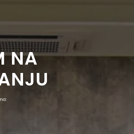
M NA
VANJU
 na: