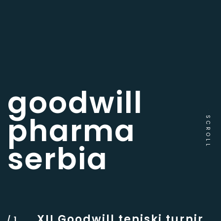
goodwill
pharma
SCROLL
serbia
XII Goodwill teniski turnir