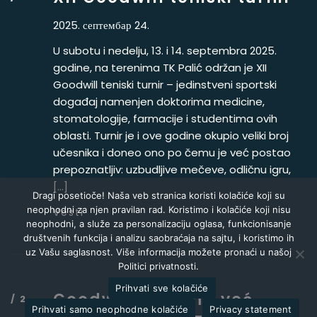
2025. септембар 24.
U subotu i nedelju, 13. i 14. septembra 2025.
godine, na terenima TK Palić održan je XII
Goodwill teniski turnir – jedinstveni sportski
događaj namenjen doktorima medicine,
stomatologije, farmacije i studentima ovih
oblasti. Turnir je i ove godine okupio veliki broj
učesnika i doneo ono po čemu je već postao
prepoznatljiv: uzbudljive mečeve, odličnu igru,
[…]
Dragi posetioče! Naša veb stranica koristi kolačiće koji su
neophodni za njen pravilan rad. Koristimo i kolačiće koji nisu
Vesti
neophodni, a služe za personalizaciju oglasa, funkcionisanje
društvenih funkcija i analizu saobraćaja na sajtu, i koristimo ih
uz Vašu saglasnost. Više informacija možete pronaći u našoj
Politici privatnosti.
Prihvati sve kolačiće
Goodwill Pharma već
Prihvati samo neophodne kolačiće
Privacy statement