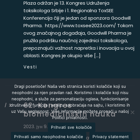
Plaza održan je 13. Kongres Udruženja
toksikologa Srbije i 1. Regionalna ToxSEE
Konferencija čiji je jedan od sponzora Goodwill
Pharma. https://www.toxsee2023.com/ Tokom
ovog značajnog događaja, Goodwill Pharma je
pružila podršku naučnoj zajednici toksikologa,
prepoznajući važnost napretka i inovacija u ovoj
oblasti. Kongres je okupio više […]
Vesti
Dragi posetioče! Naša veb stranica koristi kolačiće koji su
neophodni za njen pravilan rad. Koristimo i kolačiće koji nisu
neophodni, a služe za personalizaciju oglasa, funkcionisanje
62. Kongres
društvenih funkcija i analizu saobraćaja na sajtu, i koristimo ih
uz Vašu saglasnost. Više informacija možete pronaći u našoj
biomedicinskih nauka
Politici privatnosti.
2023. јун 9.
Prihvati sve kolačiće
Prihvati samo neophodne kolačiće
Privacy statement
Sa zadovoljstvom obaveštavamo da je