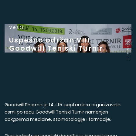
Vesti
Uspešno održan VIII
SCROLL
Goodwill Teniski Turnir
Goodwill Pharma je 14. i 15. septembra organizovala
osmi po redu Goodwill Teniski Turnir namenjen
dokgorima medicine, stomatologije i farmacije.
Ovaj jedinstven sportski događaj je humanitarnog