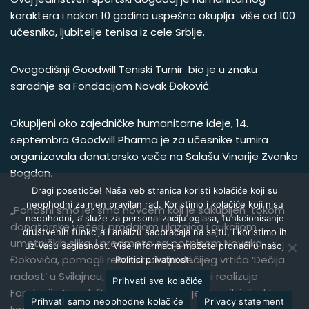
karaktera i nakon 10 godina uspešno okuplja više od 100
učesnika, ljubitelje tenisa iz cele Srbije.
Ovogodišnji Goodwill Teniski Turnir bio je u znaku
saradnje sa Fondacijom Novak Đoković.
Okupljeni oko zajedničke humanitarne ideje, 14.
septembra Goodwill Pharma je za učesnike turnira
organizovala donatorsko veče na Salašu Vinarije Zvonko
Bogdan.
Dragi posetioče! Naša veb stranica koristi kolačiće koji su
neophodni za njen pravilan rad. Koristimo i kolačiće koji nisu
„Ponosni smo jer smo novcem koji je sakupljen tokom
neophodni, a služe za personalizaciju oglasa, funkcionisanje
donatorske večeri, prodajom ulaznica i aukcijom
društvenih funkcija i analizu saobraćaja na sajtu, i koristimo ih
umetničkih slika, i predmeta sa potpisom Novaka
uz Vašu saglasnost. Više informacija možete pronaći u našoj
Đokovića, pomogli rekonstrukciju dečijeg vrtića ‘Dečija
Politici privatnosti.
radost’ u Svilajncu, kao deo projekta koji realizuje
Prihvati sve kolačiće
Fondacija Novak Đoković “- istakao je vlasnik i direktor
Prihvati samo neophodne kolačiće
Privacy statement