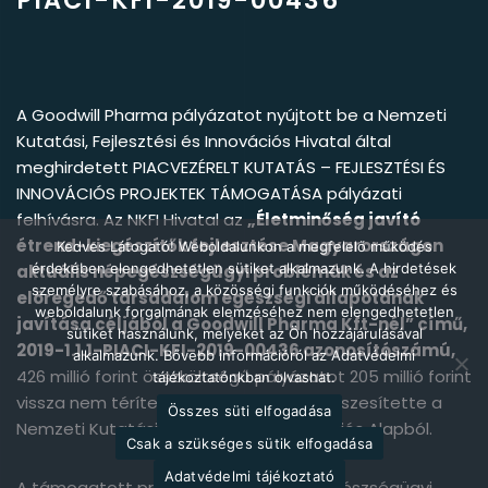
PIACI-KFI-2019-00436
A Goodwill Pharma pályázatot nyújtott be a Nemzeti
Kutatási, Fejlesztési és Innovációs Hivatal által
meghirdetett PIACVEZÉRELT KUTATÁS – FEJLESZTÉSI ÉS
INNOVÁCIÓS PROJEKTEK TÁMOGATÁSA pályázati
felhívásra. Az NKFI Hivatal az
„Életminőség javító
étrend-kiegészítők fejlesztése Magyarországon
Kedves Látogató! Weboldalunkon a megfelelő működés
érdekében elengedhetetlen sütiket alkalmazunk. A hirdetések
aktuális népegészségügyi problémák és az
személyre szabásához, a közösségi funkciók működéséhez és
elöregedő társadalom egészségi állapotának
weboldalunk forgalmának elemzéséhez nem elengedhetetlen
javítása céljából a Goodwill Pharma Kft-nél” című,
sütiket használunk, melyeket az Ön hozzájárulásával
2019-1.1.1-PIACI-KFI-2019-00436 azonosítószámú,
alkalmazunk. Bővebb információról az Adatvédelmi
426 millió forint összköltségű pályázatot 205 millió forint
tájékoztatónkban olvashat.
vissza nem térítendő támogatásban részesítette a
Összes süti elfogadása
Nemzeti Kutatási, Fejlesztési és Innovációs Alapból.
Csak a szükséges sütik elfogadása
Adatvédelmi tájékoztató
A támogatott projekt keretében népegészségügyi