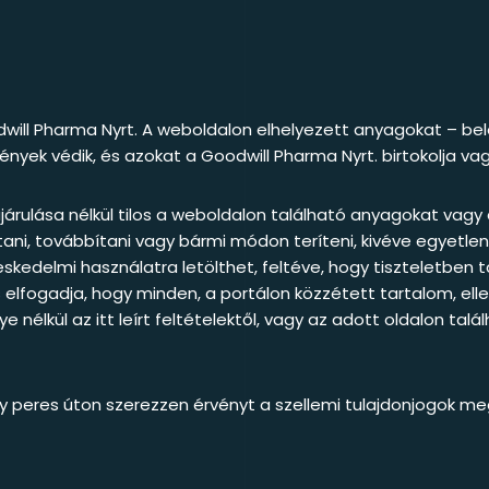
will Pharma Nyrt. A weboldalon elhelyezett anyagokat – be
nyek védik, és azokat a Goodwill Pharma Nyrt. birtokolja vag
járulása nélkül tilos a weboldalon található anyagokat vagy 
orzítani, továbbítani vagy bármi módon teríteni, kivéve egyetl
delmi használatra letölthet, feltéve, hogy tiszteletben tar
 elfogadja, hogy minden, a portálon közzétett tartalom, el
ye nélkül az itt leírt feltételektől, vagy az adott oldalon t
ogy peres úton szerezzen érvényt a szellemi tulajdonjogok m