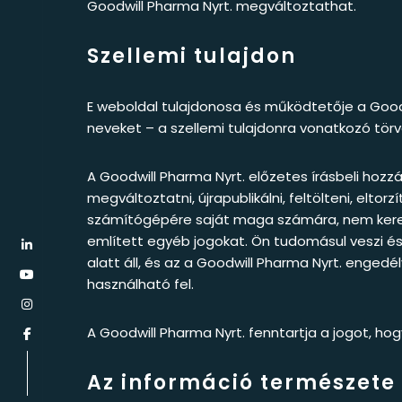
Goodwill Pharma Nyrt. megváltoztathat.
Szellemi tulajdon
E weboldal tulajdonosa és működtetője a Good
neveket – a szellemi tulajdonra vonatkozó törvé
A Goodwill Pharma Nyrt. előzetes írásbeli hozzá
megváltoztatni, újrapublikálni, feltölteni, elt
számítógépére saját maga számára, nem kereske
említett egyéb jogokat. Ön tudomásul veszi és
alatt áll, és az a Goodwill Pharma Nyrt. engedél
használható fel.
A Goodwill Pharma Nyrt. fenntartja a jogot, h
Az információ természete