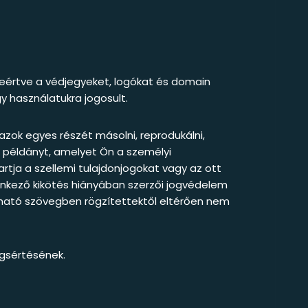
leértve a védjegyeket, logókat és domain
y használatukra jogosult.
azok egyes részét másolni, reprodukálni,
en példányt, amelyet Ön a személyi
tja a szellemi tulajdonjogokat vagy az ott
lenkező kikötés hiányában szerzői jogvédelem
alálható szövegben rögzítettektől eltérően nem
egsértésének.