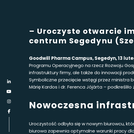
– Uroczyste otwarcie 
centrum Segedynu (Sze
Goodwill Pharma Campus, Segedyn, 13 luteg
Programu Operacyjnego na rzecz Rozwoju Gospodar
infrastruktury firmy, ale także do innowacji pr
Symboliczne przecięcie wstęgi przez ministra b
Márię Kardos i dr. Ferenca Jójárta – podkreśliło 
Nowoczesna infrast
Uroczystość odbyła się w nowym biurowcu, któ
biurowa zapewnia optymalne warunki pracy dla