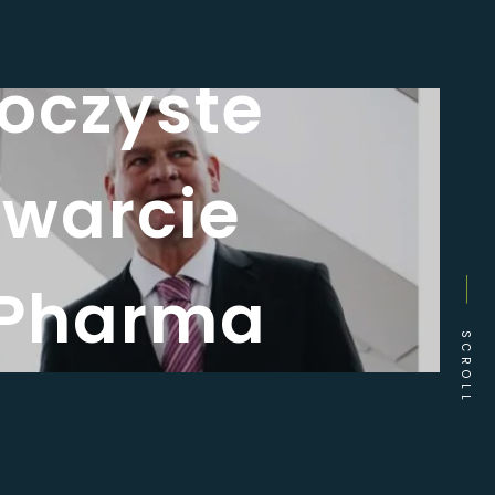
oczyste
twarcie
 Pharma
SCROLL