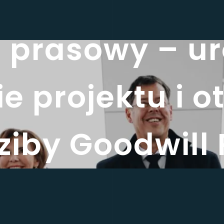
 prasowy – ur
e projektu i o
ziby Goodwill