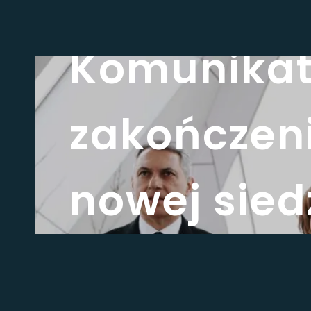
AKTUALNOŚCI
Komunikat
zakończeni
nowej sied