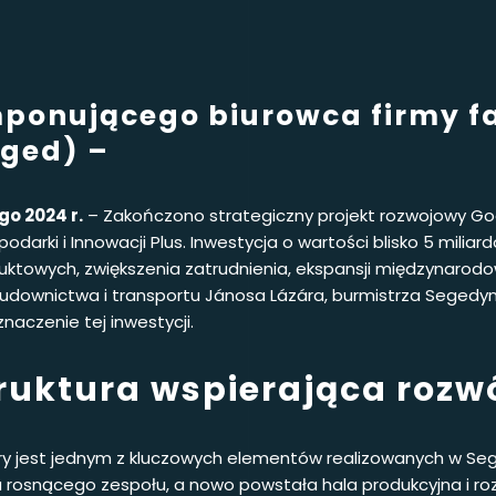
imponującego biurowca firmy 
ged) –
o 2024 r.
– Zakończono strategiczny projekt rozwojowy Go
ki i Innowacji Plus. Inwestycja o wartości blisko 5 miliardó
oduktowych, zwiększenia zatrudnienia, ekspansji międzynarodo
udownictwa i transportu Jánosa Lázára, burmistrza Segedynu d
znaczenie tej inwestycji.
ruktura wspierająca rozw
ry jest jednym z kluczowych elementów realizowanych w Seg
 rosnącego zespołu, a nowo powstała hala produkcyjna i r