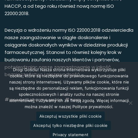
HACCP, a od tego roku również nową normę ISO
22000:2018.
Decyzja o wdrożeniu normy ISO 22000:2018 odzwierciedla
nasze zaangażowanie w ciągłe doskonalenie i
osiąganie doskonałych wyników w dziedzinie produkcji
farmaceutycznej. Stanowi to również kolejny krok w
budowaniu zaufania naszych klientów i partnerów,
potwierdzając nasze zaangażowanie w jakość,
Drogi Gościu! Nasza strona internetowa wykorzystuje pliki
bezpieczeństwo i niezawodność.
cookie, które są niezbędne do prawidłowego funkcjonowania
naszej strony internetowej. Używamy plików cookie, które nie
są niezbędne do personalizacji reklam, funkcjonowania funkcji
społecznościowych i analizy ruchu na naszej stronie
goodwill pharma serbia
news
internetowej, i używamy ich za Twoją zgodą. Więcej informacji
można znaleźć w naszej Polityce prywatności.
Akceptuj wszystkie pliki cookie
Akceptuj tylko niezbędne pliki cookie
Privacy statement