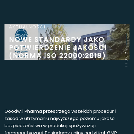
AKTUALNOŚCI
NOWE STANDARDY JAKO
POTWIERDZENIE JAKOŚCI
SCROLL
(NORMA ISO 22000:2018)
Goodwill Pharma przestrzega wszelkich procedur i
zasad w utrzymaniu najwyższego poziomu jakości i
bezpieczeństwa w produkcji spożywczej i
farmaceutycznej. Posiadamy unijny certyfikat GMP,