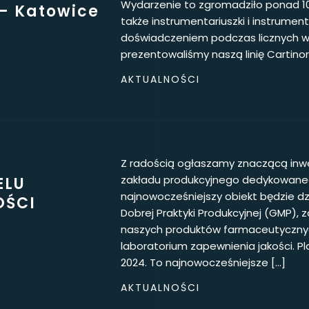
Wydarzenie to zgromadziło ponad 105
– Katowice
także instrumentariuszki i instrumentar
doświadczeniem podczas licznych wy
prezentowaliśmy naszą linię Cartinor
AKTUALNOŚCI
Z radością ogłaszamy znaczącą inwe
zakładu produkcyjnego dedykowaneg
ELU
najnowocześniejszy obiekt będzie dz
OŚCI
Dobrej Praktyki Produkcyjnej (GMP),
naszych produktów farmaceutycznyc
laboratorium zapewnienia jakości. P
2024. To najnowocześniejsze […]
AKTUALNOŚCI