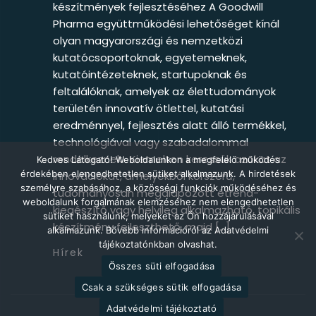
készítmények fejlesztéséhez A Goodwill
Pharma együttműködési lehetőséget kínál
olyan magyarországi és nemzetközi
kutatócsoportoknak, egyetemeknek,
kutatóintézeteknek, startupoknak és
feltalálóknak, amelyek az élettudományok
területén innovatív ötlettel, kutatási
eredménnyel, fejlesztés alatt álló termékkel,
technológiával vagy szabadalommal
rendelkeznek. Kiemelten keressük azokat az
Kedves Látogató! Weboldalunkon a megfelelő működés
érdekében elengedhetetlen sütiket alkalmazunk. A hirdetések
innovációkat, amelyekből korszerű,
személyre szabásához, a közösségi funkciók működéséhez és
tudományosan megalapozott étrend-
weboldalunk forgalmának elemzéséhez nem elengedhetetlen
kiegészítő vagy helyileg alkalmazható, topikális
sütiket használunk, melyeket az Ön hozzájárulásával
készítmény fejleszthető, majd […]
alkalmazunk. Bővebb információról az Adatvédelmi
tájékoztatónkban olvashat.
Hírek
Összes süti elfogadása
Csak a szükséges sütik elfogadása
Adatvédelmi tájékoztató