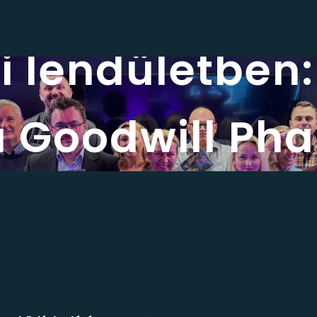
 lendületben:
a Goodwill Ph