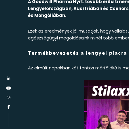
A Goodwill Pharma Nyrt. tovább erősíti nemz
Lengyelországban, Ausztriában és Csehorsz
és Mongóliában.
Ezek az eredmények jól mutatják, hogy vállalat
egészségügyi megoldásaink minél több emberh
Termékbevezetés a lengyel piacra
Az elmúlt napokban két fontos mérföldkő is me