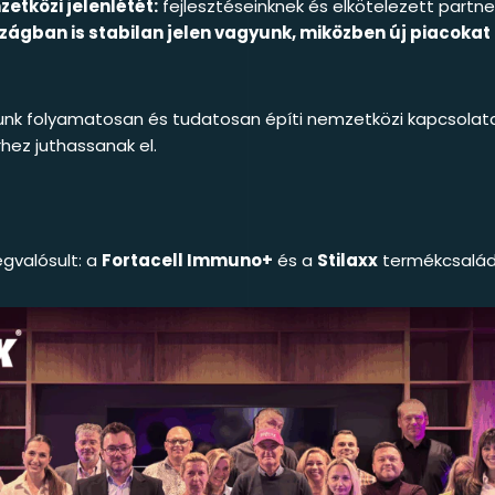
etközi jelenlétét:
fejlesztéseinknek és elkötelezett part
ágban is stabilan jelen vagyunk, miközben új piacoka
unk folyamatosan és tudatosan építi nemzetközi kapcsolatait
ez juthassanak el.
gvalósult: a
Fortacell Immuno+
és a
Stilaxx
termékcsalád