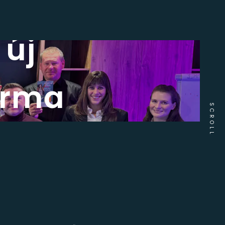
 új
arma
SCROLL