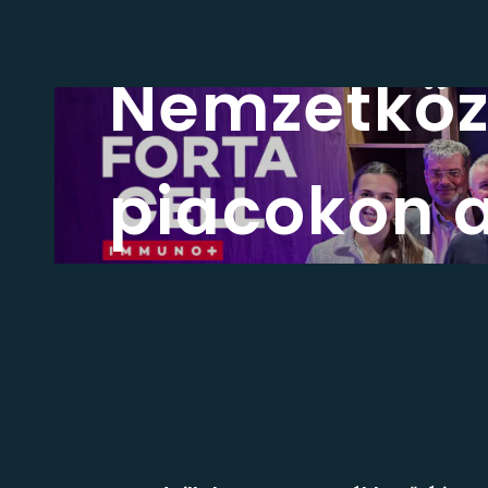
Hírek
Nemzetközi
piacokon 