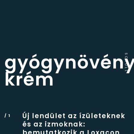
gyógynövén
SCROLL
krém
Új lendület az ízületeknek
és az izmoknak:
bemutatkozik a Loxacon