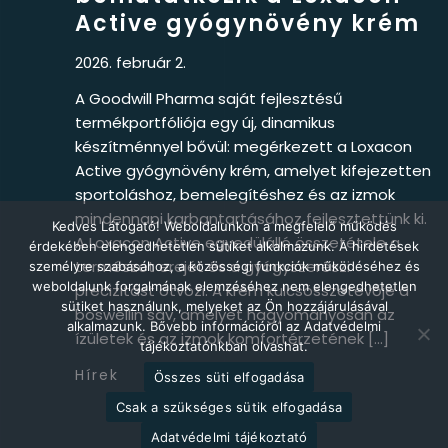
Active gyógynövény krém
2026. február 2.
A Goodwill Pharma saját fejlesztésű
termékportfóliója egy új, dinamikus
készítménnyel bővül: megérkezett a Loxacon
Active gyógynövény krém, amelyet kifejezetten
sportoláshoz, bemelegítéshez és az izmok
mindennapi karbantartásához fejlesztettünk ki.
Kedves Látogató! Weboldalunkon a megfelelő működés
A Loxacon Active egyedülálló összetétele a
érdekében elengedhetetlen sütiket alkalmazunk. A hirdetések
természet erejét és a gyógyszerészi
személyre szabásához, a közösségi funkciók működéséhez és
weboldalunk forgalmának elemzéséhez nem elengedhetetlen
precizitást ötvözi. A krém kulcsösszetevője a
sütiket használunk, melyeket az Ön hozzájárulásával
boswellin sav, amelyet hagyományosan az
alkalmazunk. Bővebb információról az Adatvédelmi
ízületek és az izmok komfortérzetének […]
tájékoztatónkban olvashat.
Hírek
Összes süti elfogadása
Csak a szükséges sütik elfogadása
Adatvédelmi tájékoztató