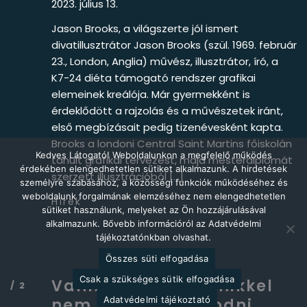
2023. július 13.
Jason Brooks, a világszerte jól ismert
divatillusztrátor Jason Brooks (szül. 1969. február
23., London, Anglia) művész, illusztrátor, író, a
K7-24 diéta támogató rendszer grafikai
elemeinek kreálója. Már gyermekként is
érdeklődött a rajzolás és a művészetek iránt,
első megbízásait pedig tizenévesként kapta.
Brooks a londoni Central Saint Martins főiskolán
Kedves Látogató! Weboldalunkon a megfelelő működés
tanult grafikai tervezést, majd mesterdiplomát
érdekében elengedhetetlen sütiket alkalmazunk. A hirdetések
szerzett illusztrációból […]
személyre szabásához, a közösségi funkciók működéséhez és
weboldalunk forgalmának elemzéséhez nem elengedhetetlen
Hírek
sütiket használunk, melyeket az Ön hozzájárulásával
alkalmazunk. Bővebb információról az Adatvédelmi
tájékoztatónkban olvashat.
Összes süti elfogadása
Csak a szükséges sütik elfogadása
Vannak dolgok, amikkel
Adatvédelmi tájékoztató
nem lehet finomkodni