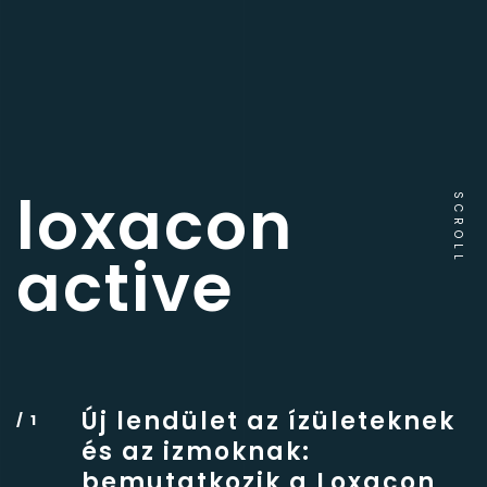
loxacon
SCROLL
active
Új lendület az ízületeknek
és az izmoknak:
bemutatkozik a Loxacon