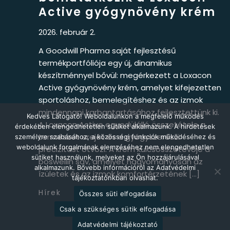
Active gyógynövény krém
2026. február 2.
A Goodwill Pharma saját fejlesztésű
termékportfóliója egy új, dinamikus
készítménnyel bővül: megérkezett a Loxacon
Active gyógynövény krém, amelyet kifejezetten
sportoláshoz, bemelegítéshez és az izmok
mindennapi karbantartásához fejlesztettünk ki.
Kedves Látogató! Weboldalunkon a megfelelő működés
A Loxacon Active egyedülálló összetétele a
érdekében elengedhetetlen sütiket alkalmazunk. A hirdetések
természet erejét és a gyógyszerészi
személyre szabásához, a közösségi funkciók működéséhez és
weboldalunk forgalmának elemzéséhez nem elengedhetetlen
precizitást ötvözi. A krém kulcsösszetevője a
sütiket használunk, melyeket az Ön hozzájárulásával
boswellin sav, amelyet hagyományosan az
alkalmazunk. Bővebb információról az Adatvédelmi
ízületek és az izmok komfortérzetének […]
tájékoztatónkban olvashat.
Hírek
Összes süti elfogadása
Csak a szükséges sütik elfogadása
Adatvédelmi tájékoztató