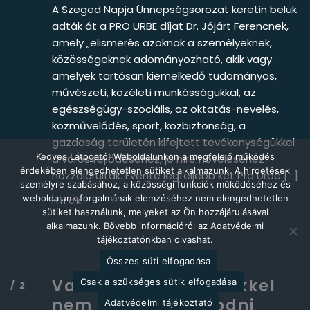
A Szeged Napja Ünnepségsorozat keretin belük
adták át a PRO URBE díjat Dr. Jójárt Ferencnek,
amely „elismerés azoknak a személyeknek,
közösségeknek adományozható, akik vagy
amelyek tartósan kiemelkedő tudományos,
művészeti, közéleti munkásságukkal, az
egészségügy-szociális, az oktatás-nevelés,
közművelődés, sport, közbiztonság, a
gazdaság területén kifejtett tevékenységükkel
Kedves Látogató! Weboldalunkon a megfelelő működés
a város fejlődéséhez, jó híre növeléséhez
érdekében elengedhetetlen sütiket alkalmazunk. A hirdetések
hozzájárultak. Évente legfeljebb két Pro Urbe […]
személyre szabásához, a közösségi funkciók működéséhez és
weboldalunk forgalmának elemzéséhez nem elengedhetetlen
Hírek
sütiket használunk, melyeket az Ön hozzájárulásával
alkalmazunk. Bővebb információról az Adatvédelmi
tájékoztatónkban olvashat.
Összes süti elfogadása
Vannak dolgok, amikkel
Csak a szükséges sütik elfogadása
nem lehet finomkodni
Adatvédelmi tájékoztató