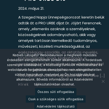
2024. május 21.
A Szeged Napja Ünnepségsorozat keretin belük
adták át a PRO URBE díjat Dr. Jójárt Ferencnek,
amely „elismerés azoknak a személyeknek,
közösségeknek adományozható, akik vagy
amelyek tartósan kiemelkedő tudományos,
művészeti, közéleti munkásságukkal, az
egészségügy-szociális, az oktatás-nevelés,
Kedves Látogató! Weboldalunkon a megfelelő működés
közművelődés, sport, közbiztonság, a
érdekében elengedhetetlen sütiket alkalmazunk. A hirdetések
gazdaság területén kifejtett tevékenységükkel
személyre szabásához, a közösségi funkciók működéséhez és
a város fejlődéséhez, jó híre növeléséhez
weboldalunk forgalmának elemzéséhez nem elengedhetetlen
sütiket használunk, melyeket az Ön hozzájárulásával
hozzájárultak. Évente legfeljebb két Pro Urbe […]
alkalmazunk. Bővebb információról az Adatvédelmi
Hírek
tájékoztatónkban olvashat.
Összes süti elfogadása
Csak a szükséges sütik elfogadása
Adatvédelmi tájékoztató