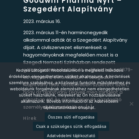
Goodwill Pharma Nyrt –
Szegedért Alapítvány
2023. március 16.
2023. március 11-én harmincnegyedik
alkalommal adták át a Szegedért Alapítvány
díjait. A civilszervezet elismeréseit a
hagyományoknak megfelelően most is a
Szegedi Nemzeti Színházban rendezett
gálaműsoron vehették át a díjazottak az 1879-
Kedves Látogató! Weboldalunkon a megfelelő működés
érdekében elengedhetetlen sütiket alkalmazunk. A hirdetések
es nagyárvíz évfordulóján. A Szegedért
személyre szabásához, a közösségi funkciók működéséhez és
Alapítvány 1989. októberében született azért,
weboldalunk forgalmának elemzéséhez nem elengedhetetlen
hogy az alapítvány tegyen meg mindent a
sütiket használunk, melyeket az Ön hozzájárulásával
városban élő és annak hírnevét gazdagító
alkalmazunk. Bővebb információról az Adatvédelmi
személyek elismerésében, […]
tájékoztatónkban olvashat.
Összes süti elfogadása
Hírek
Csak a szükséges sütik elfogadása
Adatvédelmi tájékoztató