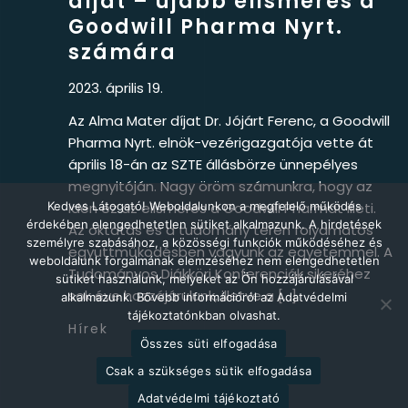
díjat – újabb elismerés a
Goodwill Pharma Nyrt.
számára
2023. április 19.
Az Alma Mater díjat Dr. Jójárt Ferenc, a Goodwill
Pharma Nyrt. elnök-vezérigazgatója vette át
április 18-án az SZTE állásbörze ünnepélyes
megnyitóján. Nagy öröm számunkra, hogy az
Kedves Látogató! Weboldalunkon a megfelelő működés
idén ez az elismerés a Goodwill Pharmát illeti.
érdekében elengedhetetlen sütiket alkalmazunk. A hirdetések
Az oktatás és a tudomány terén folyamatos
személyre szabásához, a közösségi funkciók működéséhez és
együttműködésben vagyunk az egyetemmel. A
weboldalunk forgalmának elemzéséhez nem elengedhetetlen
Tudományos Diákköri Konferenciák sikeréhez
sütiket használunk, melyeket az Ön hozzájárulásával
sok éve hozzájárulunk, illetve a […]
alkalmazunk. Bővebb információról az Adatvédelmi
tájékoztatónkban olvashat.
Hírek
Összes süti elfogadása
Csak a szükséges sütik elfogadása
Adatvédelmi tájékoztató