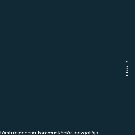
SCROLL
a társtulajdonosa, kommunikációs igazgatója