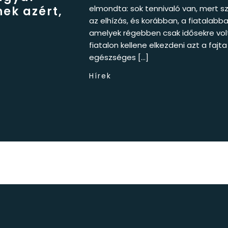
elmondta: sok tennivaló van, mert s
ek azért,
az elhízás, és korábban, a fiatalab
amelyek régebben csak idősekre volta
fiatalon kellene elkezdeni azt a faj
egészséges […]
Hírek
2026 © Goodwill Pharma