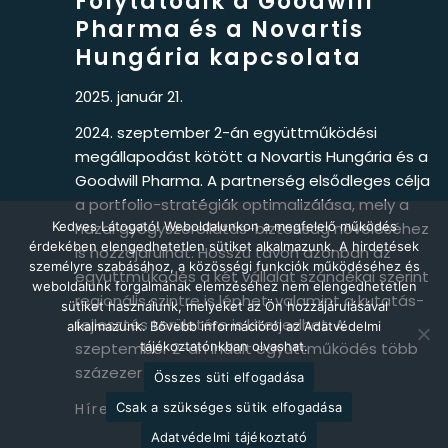
Folytatódik a Goodwill
Pharma és a Novartis
Hungária kapcsolata
2025. január 21.
2024. szeptember 2-án együttműködési
megállapodást kötött a Novartis Hungária és a
Goodwill Pharma. A partnerség elsődleges célja
a portfolio-stratégiák optimalizálása, mely a
Kedves Látogató! Weboldalunkon a megfelelő működés
hazai gyógyszerellátás-biztonság növeléséhez
érdekében elengedhetetlen sütiket alkalmazunk. A hirdetések
is hozzájárulhat. Hosszú távon azonban az
személyre szabásához, a közösségi funkciók működéséhez és
együttműködés a két vállalat szándékai szerint
weboldalunk forgalmának elemzéséhez nem elengedhetetlen
regionális szintre is léphet, valamint a kutatás-
sütiket használunk, melyeket az Ön hozzájárulásával
fejlesztés területére is kiterjedhet. A
alkalmazunk. Bővebb információról az Adatvédelmi
szeptember 2-án indult együttműködés több
tájékoztatónkban olvashat.
százezer magyarországi […]
Összes süti elfogadása
Csak a szükséges sütik elfogadása
Hírek
Adatvédelmi tájékoztató