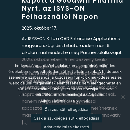
kapott a Goodwill Pharma
Nyrt. az ISYS-ON
Felhasználói Napon
2025. október 17.
Az ISYS-ON Kft., a QAD Enterprise Applications
magyarországi disztribútora, idén már 16.
alkalommal rendezte meg Partnertalálkozóját
2025. októberében. A rendezvény kiváló
Kedves Látogató! Weboldalunkon a megfelelő működés
lehetőséget kínál arra, hogy az ISYS-ON
érdekében elengedhetetlen sütiket alkalmazunk. A hirdetések
bemutassa partnereinek a legfrissebb
személyre szabásához, a közösségi funkciók működéséhez és
újdonságokat, a legújabb trendeket,
weboldalunk forgalmának elemzéséhez nem elengedhetetlen
esettanulmányokat. A résztvevők nem csak
sütiket használunk, melyeket az Ön hozzájárulásával
naprakész információkkal gazdagodhatnak,
alkalmazunk. Bővebb információról az Adatvédelmi
hanem megoszthatják egymással
tájékoztatónkban olvashat.
tapasztalataikat és inspirációt meríthetnek
Összes süti elfogadása
más vállalatok sikertörténeteiből és innovatív
Csak a szükséges sütik elfogadása
[…]
Adatvédelmi tájékoztató