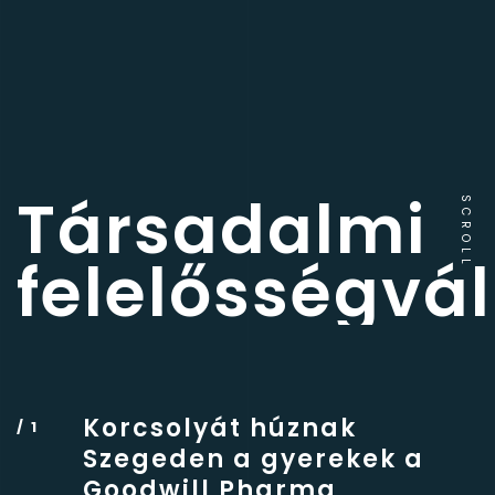
Társadalmi
SCROLL
felelősségvál
Korcsolyát húznak
Szegeden a gyerekek a
Goodwill Pharma