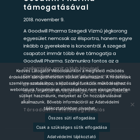
támogatásával
2018. november 9.
A Goodwill Pharma Szegedi Vízmű jégkorong
egyesület nemcsak az élsportra, hanem egyre
inkább a gyerekekre is koncentrál. A szegedi
csapatot immár több éve támogatja a
Goodwill Pharma. Számunkra fontos az a
szellemiség, amit a klub képvisel.
Kedves Látogató! Weboldalunkon a megfelelő működés
Elengedhetetlennek tartjuk, hogy minél több
érdekében elengedhetetlen sütiket alkalmazunk. A hirdetések
gyermek sportoljon iskola után, mert a sport
személyre szabásához, a közösségi funkciók működéséhez és
weboldalunk forgalmának elemzéséhez nem elengedhetetlen
olyan tartást és segítséget ad, amely életük
sütiket használunk, melyeket az Ön hozzájárulásával
[…]
alkalmazunk. Bővebb információról az Adatvédelmi
tájékoztatónkban olvashat.
Társadalmi felelősségvállalás
Összes süti elfogadása
Csak a szükséges sütik elfogadása
Adatvédelmi tájékoztató