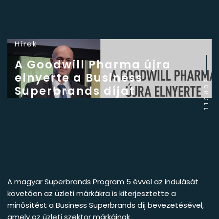
Hírek
A Goodwill Pharma újra
elnyerte a Business
SCROLL
Superbrands díjat
A magyar Superbrands Program 5 évvel az indulását
követően az üzleti márkákra is kiterjesztette a
minősítést a Business Superbrands díj bevezetésével,
amely az üzleti szektor márkáinak