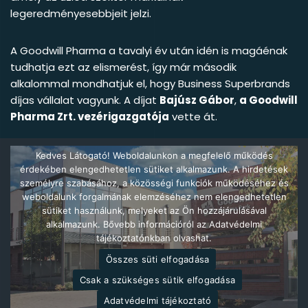
legeredményesebbjeit jelzi.
A Goodwill Pharma a tavalyi év után idén is magáénak
tudhatja ezt az elismerést, így már második
alkalommal mondhatjuk el, hogy Business Superbrands
díjas vállalat vagyunk. A díjat
Bajúsz Gábor
,
a Goodwill
Pharma Zrt. vezérigazgatója
vette át.
Kedves Látogató! Weboldalunkon a megfelelő működés
érdekében elengedhetetlen sütiket alkalmazunk. A hirdetések
személyre szabásához, a közösségi funkciók működéséhez és
weboldalunk forgalmának elemzéséhez nem elengedhetetlen
sütiket használunk, melyeket az Ön hozzájárulásával
alkalmazunk. Bővebb információról az Adatvédelmi
tájékoztatónkban olvashat.
Összes süti elfogadása
Csak a szükséges sütik elfogadása
Adatvédelmi tájékoztató