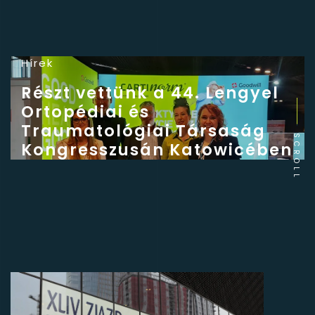
Hírek
Részt vettünk a 44. Lengyel
Ortopédiai és
Traumatológiai Társaság
SCROLL
Kongresszusán Katowicében