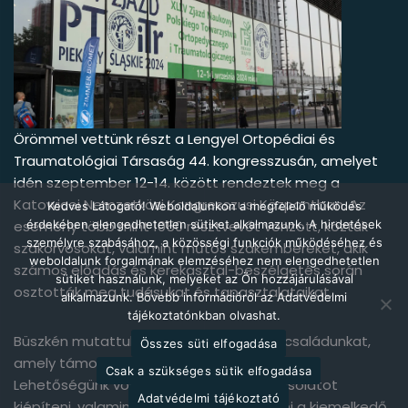
Örömmel vettünk részt a Lengyel Ortopédiai és
Traumatológiai Társaság 44. kongresszusán, amelyet
idén szeptember 12-14. között rendeztek meg a
Katowicei Nemzetközi Kongresszusi Központban. Az
Kedves Látogató! Weboldalunkon a megfelelő működés
érdekében elengedhetetlen sütiket alkalmazunk. A hirdetések
esemény több mint 1050 résztvevőt vonzott, köztük
személyre szabásához, a közösségi funkciók működéséhez és
szakorvosokat, valamint műtős szakembereket, akik
weboldalunk forgalmának elemzéséhez nem elengedhetetlen
számos előadás és kerekasztal-beszélgetés során
sütiket használunk, melyeket az Ön hozzájárulásával
osztották meg tudásukat és tapasztalataikat.
alkalmazunk. Bővebb információról az Adatvédelmi
tájékoztatónkban olvashat.
Büszkén mutattuk be Cartinorm termékcsaládunkat,
Összes süti elfogadása
amely támogatja az ízületek egészségét.
Csak a szükséges sütik elfogadása
Lehetőségünk volt számos értékes kapcsolatot
Adatvédelmi tájékoztató
kiépíteni, valamint tapasztalatot cserélni a kiemelkedő