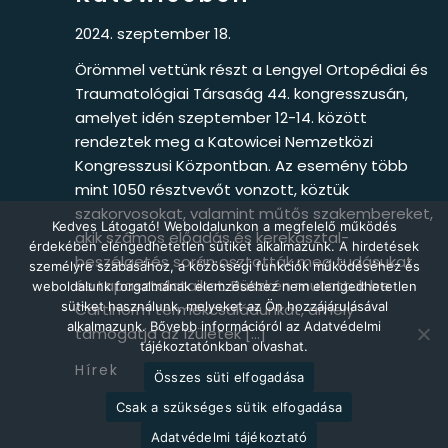
2024. szeptember 18.
Örömmel vettünk részt a Lengyel Ortopédiai és
Traumatológiai Társaság 44. kongresszusán,
amelyet idén szeptember 12-14. között
rendeztek meg a Katowicei Nemzetközi
Kongresszusi Központban. Az esemény több
mint 1050 résztvevőt vonzott, köztük
szakorvosokat, valamint műtős szakembereket,
Kedves Látogató! Weboldalunkon a megfelelő működés
akik számos előadás és kerekasztal-
érdekében elengedhetetlen sütiket alkalmazunk. A hirdetések
beszélgetés során osztották meg tudásukat
személyre szabásához, a közösségi funkciók működéséhez és
és tapasztalataikat. Büszkén mutattuk be
weboldalunk forgalmának elemzéséhez nem elengedhetetlen
sütiket használunk, melyeket az Ön hozzájárulásával
Cartinorm termékcsaládunkat, amely
alkalmazunk. Bővebb információról az Adatvédelmi
támogatja az ízületek […]
tájékoztatónkban olvashat.
Hírek
Összes süti elfogadása
Csak a szükséges sütik elfogadása
Adatvédelmi tájékoztató