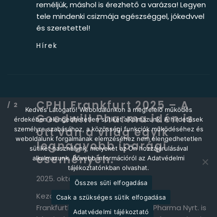
reméljük, máshol is érezhető a varázsa! Legyen
tele mindenki csizmája egészséggel, jókedvvel
és szeretettel!
Hírek
CPHI Frankfurt 2025 – A
Kedves Látogató! Weboldalunkon a megfelelő működés
Goodwill Pharma idén is
érdekében elengedhetetlen sütiket alkalmazunk. A hirdetések
személyre szabásához, a közösségi funkciók működéséhez és
ott van a világ egyik
weboldalunk forgalmának elemzéséhez nem elengedhetetlen
legnagyobb iparági
sütiket használunk, melyeket az Ön hozzájárulásával
eseményén.
alkalmazunk. Bővebb információról az Adatvédelmi
tájékoztatónkban olvashat.
2025. október 28.
Összes süti elfogadása
Kezdetét vette a CPHI 2025 Kiállítás
Csak a szükséges sütik elfogadása
Frankfurtban, melyen a Goodwill Pharma Nyrt. is
Adatvédelmi tájékoztató