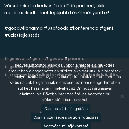
Várunk minden kedves érdeklődő partnert, akik
megismerkedhetnek legújabb készítményünkkel!
#goodwillpharma
#vitafoods
#konferencia
#genf
#üzletfejlesztés
geneva
genf
goodwill pharma
Kedves Látogató! Weboldalunkon a megfelelő működés
goodwill pharma nyrt
szent-györgyi albert
érdekében elengedhetetlen sütiket alkalmazunk. A hirdetések
szent-györgyi albert c-vitamin
vitafoods kiállítás
személyre szabásához, a közösségi funkciók működéséhez és
weboldalunk forgalmának elemzéséhez nem elengedhetetlen
sütiket használunk, melyeket az Ön hozzájárulásával
alkalmazunk. Bővebb információról az Adatvédelmi
tájékoztatónkban olvashat.
Összes süti elfogadása
2026 © Goodwill Pharma
Csak a szükséges sütik elfogadása
Adatvédelmi tájékoztató