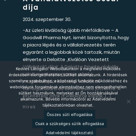
díja
2024. szeptember 30.
-Az üzleti kiválóság újabb mérföldköve – A
Goodwill Pharma Nyrt. ismét bizonyította, hogy
a piacra lépés és a vállalatvezetés terén
egyaránt a legjobbak közé tartozik, miután
elnyerte a Deloitte „Kiválóan Vezetett
Vállalatok” díjat. A Deloitte Private globális
Kedves Látogató! Weboldalunkon a megfelelő működés
üzleti mentorprogramja a helyi
érdekében elengedhetetlen sütiket alkalmazunk. A hirdetések
magántulajdonban lévő vállalatok
személyre szabásához, a közösségi funkciók működéséhez és
weboldalunk forgalmának elemzéséhez nem elengedhetetlen
támogatására és elismerésére jött létre. A
sütiket használunk, melyeket az Ön hozzájárulásával
kitüntetést azok a vállalatok kapják, […]
alkalmazunk. Bővebb információról az Adatvédelmi
tájékoztatónkban olvashat.
Hírek
Összes süti elfogadása
Csak a szükséges sütik elfogadása
Adatvédelmi tájékoztató