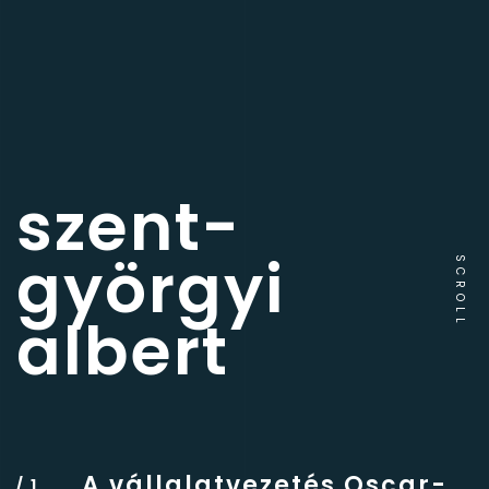
szent-
györgyi
SCROLL
albert
A vállalatvezetés Oscar-