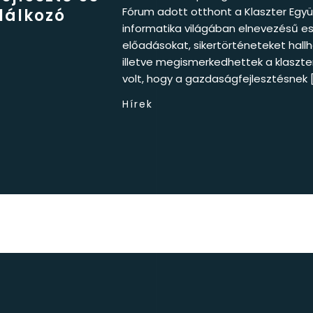
Fórum adott otthont a Klaszter Együ
lálkozó
informatika világában elnevezésű e
előadásokat, sikertörténeteket hallh
illetve megismerkedhettek a klaszt
volt, hogy a gazdaságfejlesztésnek 
Hírek
2026 © Goodwill Pharma