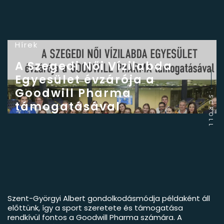
Hírek
A Szegedi Női Vízilabda
Egyesület évzárója a
Goodwill Pharma
SCROLL
támogatásával
Szent-Györgyi Albert gondolkodásmódja példaként áll
előttünk, így a sport szeretete és támogatása
rendkívül fontos a Goodwill Pharma számára. A