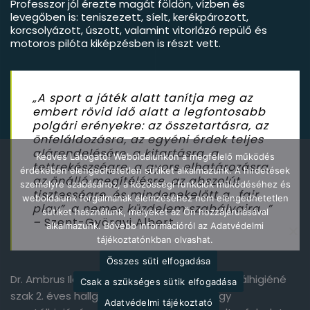
Professzor jól érezte magát földön, vízben és
levegőben is: teniszezett, síelt, kerékpározott,
korcsolyázott, úszott, valamint vitorlázó repülő és
motoros pilóta kiképzésben is részt vett.
„A sport a játék alatt tanítja meg az
embert rövid idő alatt a legfontosabb
polgári erényekre: az összetartásra, az
önfeláldozásra, az egyéni érdek teljes
alárendelésére, a kitartásra, a
Kedves Látogató! Weboldalunkon a megfelelő működés
tettrekészségre, a gyors elhatározásra,
érdekében elengedhetetlen sütiket alkalmazunk. A hirdetések
az önálló megítélésre, az abszolút
személyre szabásához, a közösségi funkciók működéséhez és
tisztességre, és mindenekelőtt a „fair
weboldalunk forgalmának elemzéséhez nem elengedhetetlen
play”, a nemes küzdelem szabályaira…”
sütiket használunk, melyeket az Ön hozzájárulásával
–
Szent-Györgyi Albert
alkalmazunk. Bővebb információról az Adatvédelmi
tájékoztatónkban olvashat.
Összes süti elfogadása
Dr. Ambrus Ildikó az SZTE BTK Integratív mentálhigiéné
Csak a szükséges sütik elfogadása
szak 2. éves hallgatója. A képzés során egy
Adatvédelmi tájékoztató